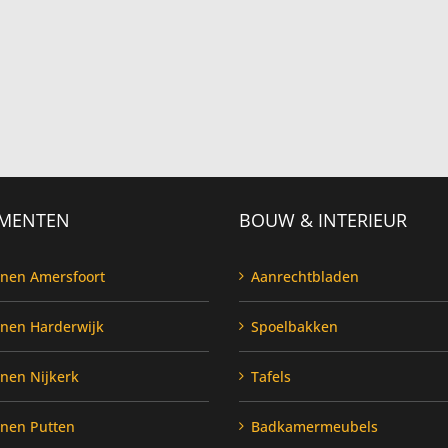
MENTEN
BOUW & INTERIEUR
enen Amersfoort
Aanrechtbladen
enen Harderwijk
Spoelbakken
enen Nijkerk
Tafels
enen Putten
Badkamermeubels