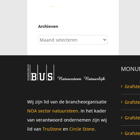
...
Archieven
Archieven
MONU
Grafst
Wij zijn lid van de brancheorganisatie
Grafst
NOA sector natuursteen
. In het kader
Grafst
van verantwoord ondernemen zijn wij
lid van
TruStone
en
Circle Stone
.
Grafst