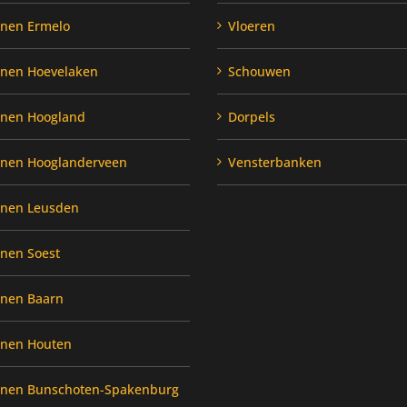
enen Ermelo
Vloeren
enen Hoevelaken
Schouwen
enen Hoogland
Dorpels
enen Hooglanderveen
Vensterbanken
enen Leusden
enen Soest
enen Baarn
enen Houten
enen Bunschoten-Spakenburg