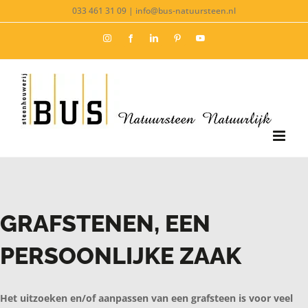
Ga
033 461 31 09 | info@bus-natuursteen.nl
naar
Instagram
Facebook
LinkedIn
Pinterest
YouTube
inhoud
GRAFSTENEN, EEN
PERSOONLIJKE ZAAK
Het uitzoeken en/of aanpassen van een grafsteen is voor veel