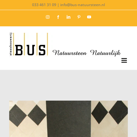
Ga
033 461 31 09 | info@bus-natuursteen.nl
naar
Instagram
Facebook
LinkedIn
Pinterest
YouTube
inhoud
View
Larger
Image