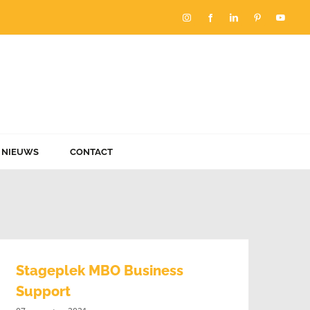
Instagram
Facebook
LinkedIn
Pinterest
YouT
NIEUWS
CONTACT
Stageplek MBO Business
Support