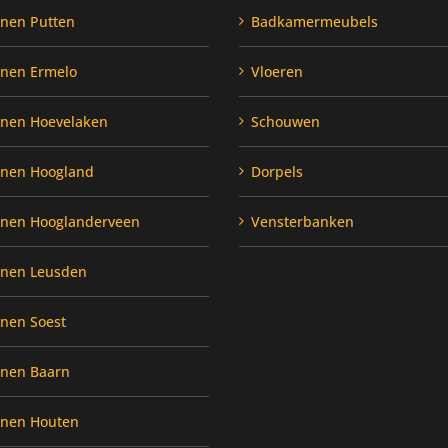
enen Putten
Badkamermeubels
enen Ermelo
Vloeren
enen Hoevelaken
Schouwen
enen Hoogland
Dorpels
enen Hooglanderveen
Vensterbanken
enen Leusden
enen Soest
enen Baarn
enen Houten