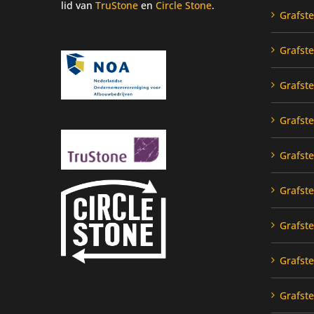
lid van
TruStone
en
Circle Stone
.
Grafst
Grafst
Grafst
Grafst
Grafst
Grafst
Grafst
Grafst
Grafst