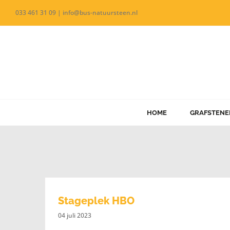
Ga
033 461 31 09 | info@bus-natuursteen.nl
naar
inhoud
HOME
GRAFSTENE
Stageplek HBO
04 juli 2023